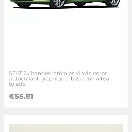
SEAT 2x bandes latérales vinyle corps
autocollant graphique ibiza leon altea
toledo
€
55.81