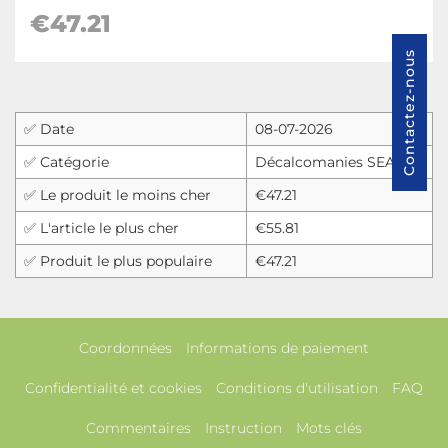
€
47.21
Contactez-nous
✅ Date
08-07-2026
✅ Catégorie
Décalcomanies SEAT
✅ Le produit le moins cher
€47.21
✅ L'article le plus cher
€55.81
✅ Produit le plus populaire
€47.21
Coordonnées
Informations de paiement
Confidentialité et cookies
Conditions d'utilisation
FAQ
Commentaires
Instruction
Mots clés