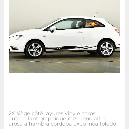
2X siège côté rayures vinyle corps
autocollant graphique ibiza leon altea
arosa alhambra cordoba exeo inca toledo