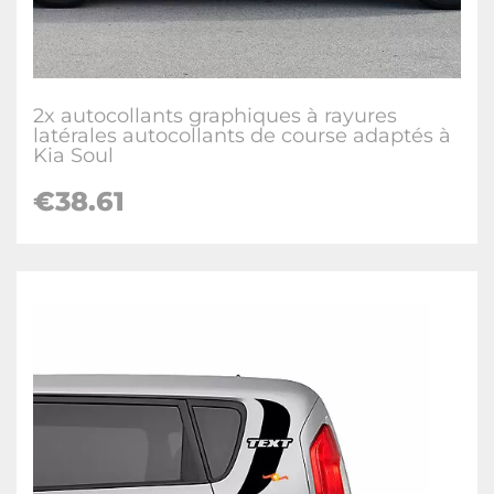
2x autocollants graphiques à rayures
latérales autocollants de course adaptés à
Kia Soul
€
38.61