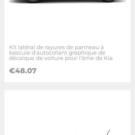
Kit latéral de rayures de panneau à
bascule d'autocollant graphique de
décalque de voiture pour l'âme de Kia
€
48.07