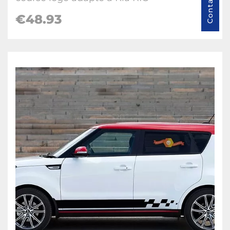
€
48.93