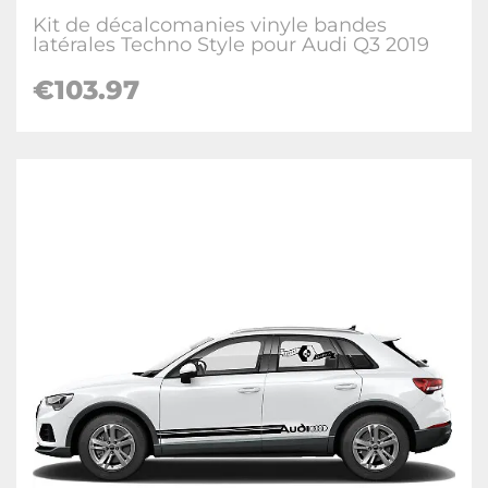
Kit de décalcomanies vinyle bandes
latérales Techno Style pour Audi Q3 2019
€
103.97