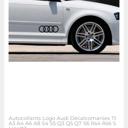
Autocollants Logo Audi Décalcomanies Tt
A3 A4 A6 A8 S4 S5 Q3 Q5 Q7 S6 Rs4 Rs6 S