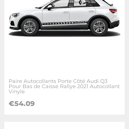
Paire Autocollants Porte Côté Audi Q3
Pour Bas de Caisse Rallye 2021 Autocollant
Vinyle
€
54.09