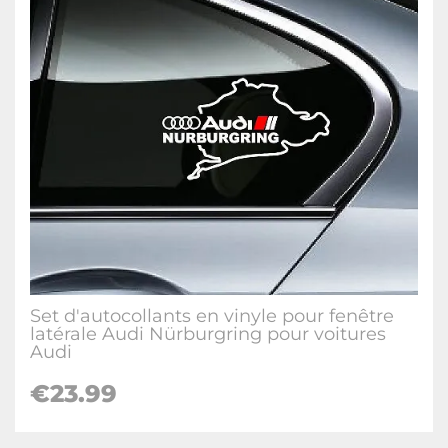
Set d'autocollants en vinyle pour fenêtre
latérale Audi Nürburgring pour voitures
Audi
€
23.99