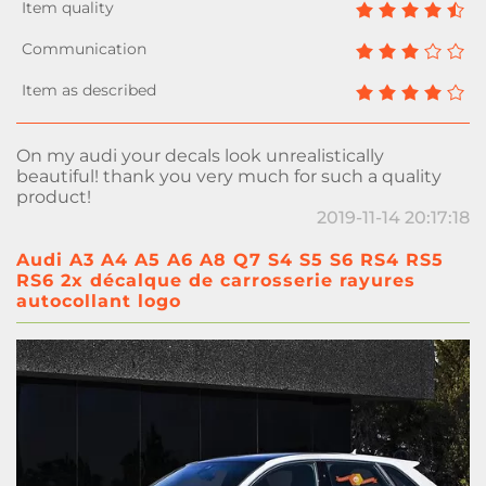
On my audi your decals look unrealistically
beautiful! thank you very much for such a quality
product!
2019-11-14 20:17:18
Audi A3 A4 A5 A6 A8 Q7 S4 S5 S6 RS4 RS5
RS6 2x décalque de carrosserie rayures
autocollant logo