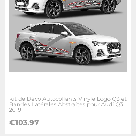
Kit de Déco Autocollants Vinyle Logo Q3 et
Bandes Latérales Abstraites pour Audi Q3
2019
€
103.97