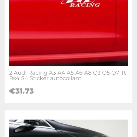
2 Audi Racing A3 A4 A5 A6 A8 Q3 Q5 Q7 Tt
Rs4 S4 Sticker autocollant
€
31.73