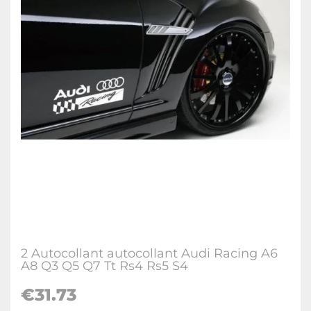
2 Autocollant autocollant Audi Racing A6
A8 Q3 Q5 Q7 Tt Rs4 Rs5 S4
€
31.73