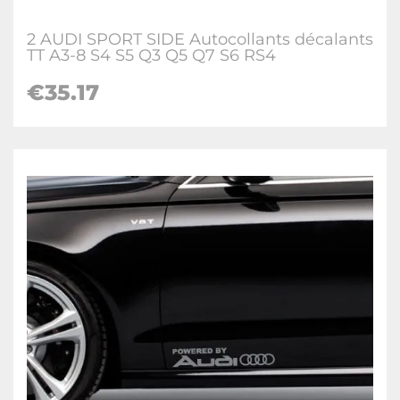
2 AUDI SPORT SIDE Autocollants décalants
TT A3-8 S4 S5 Q3 Q5 Q7 S6 RS4
€
35.17