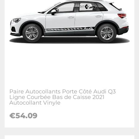
Paire Autocollants Porte Côté Audi Q3
Ligne Courbée Bas de Caisse 2021
Autocollant Vinyle
€
54.09