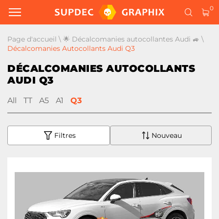
0
Page d'accueil
\
🌟 Décalcomanies autocollantes Audi 🚙
\
Décalcomanies Autocollants Audi Q3
DÉCALCOMANIES AUTOCOLLANTS
AUDI Q3
All
TT
A5
A1
Q3
Filtres
Nouveau