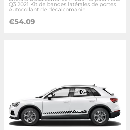
Q3 2021 Kit de bandes latérales de portes
Autocollant de décalcomanie
€
54.09