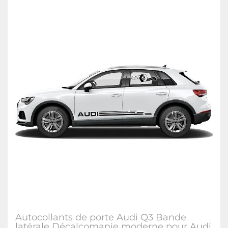
Autocollants de porte Audi Q3 Bande
latérale Décalcomanie moderne pour Audi