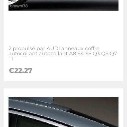
2 propulsé par AUDI anneaux coffre
autocollant autocollant A8 S4 S5 Q3 Q5 Q7
TT
€
22.27