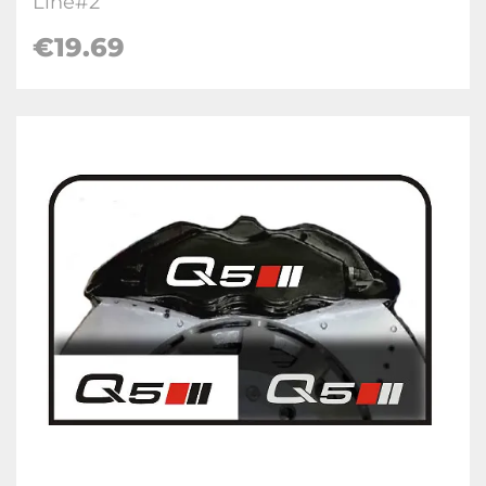
Line#2
€
19.69