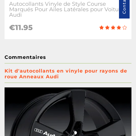
Autocollants Vinyle de Style Course
Marqués Pour Ailes Latérales pour Voitures
Audi
€
11.95
Commentaires
Kit d'autocollants en vinyle pour rayons de
roue Anneaux Audi