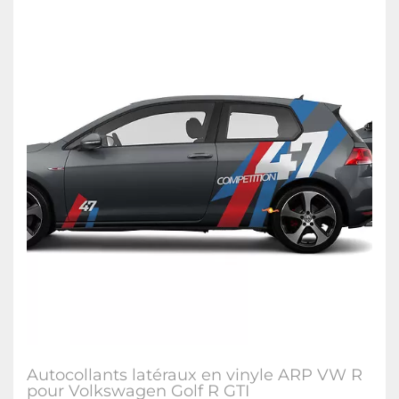
Autocollants latéraux en vinyle ARP VW R
pour Volkswagen Golf R GTI