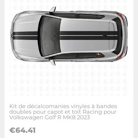
Kit de décalcomanies vinyles à bandes
doubles pour capot et toit Racing pour
Volkswagen Golf R MK8 2023
€
64.41