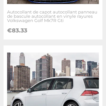
Autocollant de capot autocollant panneau
de bascule autocollant en vinyle rayures
Volkswagen Golf Mk7R Gti
€
83.33