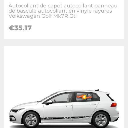
Autocollant de capot autocollant panneau
de bascule autocollant en vinyle rayures
Volkswagen Golf Mk7R Gti
€
35.17