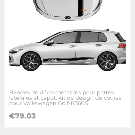
Bandes de décalcomanies pour portes
latérales et capot, kit de design de course
pour Volkswagen Golf-R360S
€
79.03