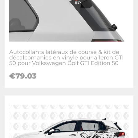
Autocollants latéraux de course & kit de
décalcomanies en vinyle pour aileron GTI
50 pour Volkswagen Golf GTI Edition 50
€
79.03