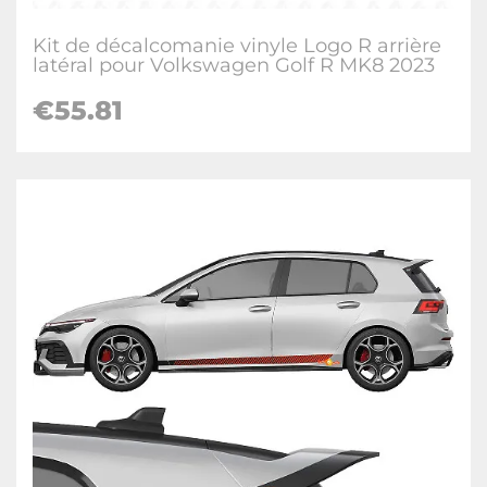
Kit de décalcomanie vinyle Logo R arrière
latéral pour Volkswagen Golf R MK8 2023
€
55.81