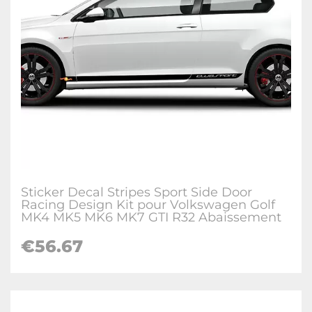
Sticker Decal Stripes Sport Side Door
Racing Design Kit pour Volkswagen Golf
MK4 MK5 MK6 MK7 GTI R32 Abaissement
€
56.67