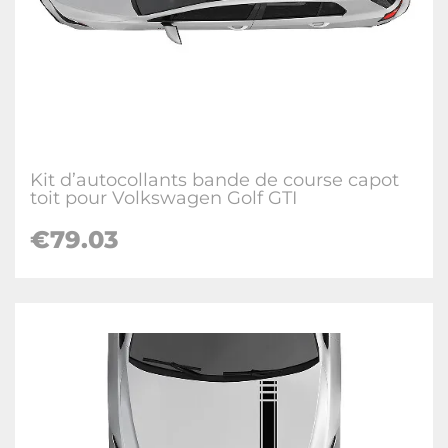
Kit d’autocollants bande de course capot
toit pour Volkswagen Golf GTI
€
79.03