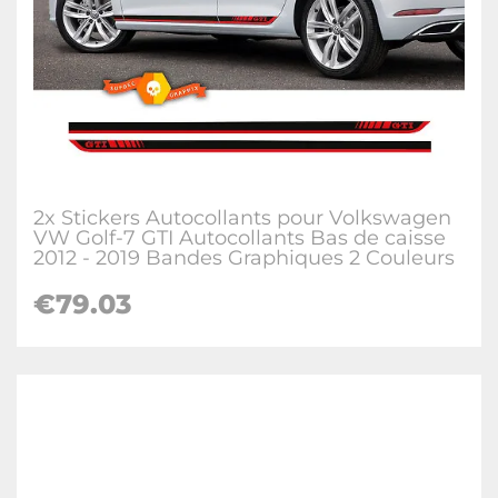
2x Stickers Autocollants pour Volkswagen
VW Golf-7 GTI Autocollants Bas de caisse
2012 - 2019 Bandes Graphiques 2 Couleurs
€
79.03