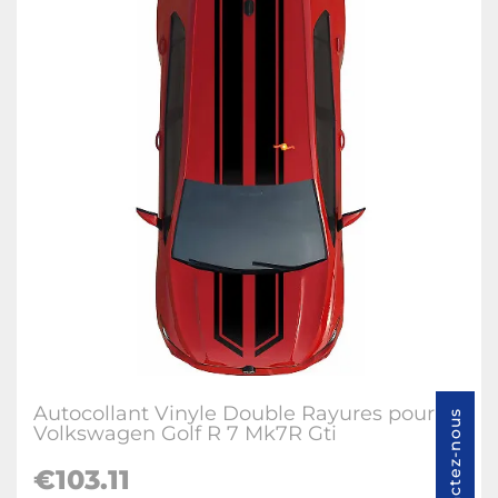
Autocollant Vinyle Double Rayures pour
Contactez-nous
Volkswagen Golf R 7 Mk7R Gti
€
103.11