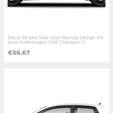
Decal Stripes Side Door Racing Design Kit
pour Volkswagen Golf Clubsport S
€
56.67