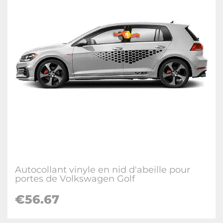
Autocollant vinyle en nid d'abeille pour
portes de Volkswagen Golf
€
56.67