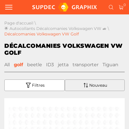
0
Page d'accueil
\
🌟 Autocollants Décalcomanies Volkswagen VW 🚙
\
Décalcomanies Volkswagen VW Golf
DÉCALCOMANIES VOLKSWAGEN VW
GOLF
All
golf
beetle
ID3
jetta
transporter
Tiguan
Filtres
Nouveau