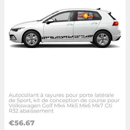
Autocollant à rayures pour porte latérale
de Sport, kit de conception de course pour
Volkswagen Golf Mk4 Mk5 Mk6 Mk7 Gti
R32 abaissement
€
56.67