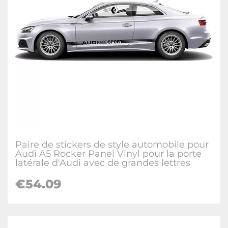
Paire de stickers de style automobile pour
Audi A5 Rocker Panel Vinyl pour la porte
latérale d'Audi avec de grandes lettres
€54.09