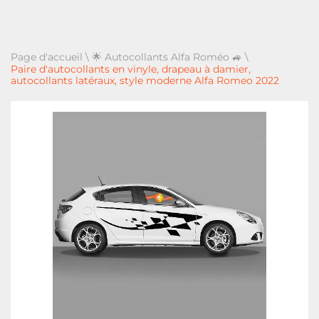
Page d'accueil
\
🌟 Autocollants Alfa Roméo 🚙
\
Paire d'autocollants en vinyle, drapeau à damier,
autocollants latéraux, style moderne Alfa Romeo 2022