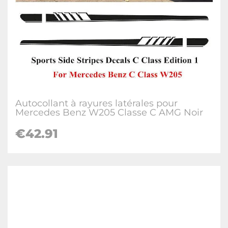
Autocollant à rayures latérales pour
Mercedes Benz W205 Classe C AMG Noir
€42.91