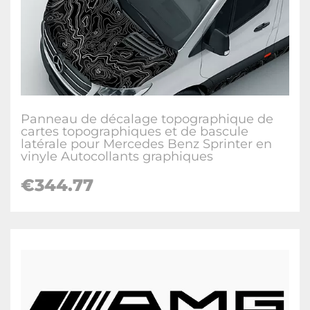
Panneau de décalage topographique de
cartes topographiques et de bascule
latérale pour Mercedes Benz Sprinter en
vinyle Autocollants graphiques
€344.77