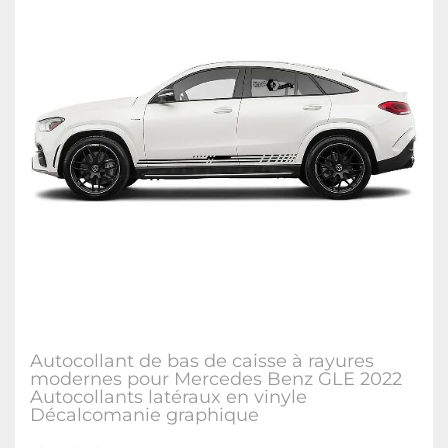
Autocollant de bas de caisse à rayures
modernes pour Mercedes Benz GLE 2022
Autocollants latéraux en vinyle
Décalcomanie graphique