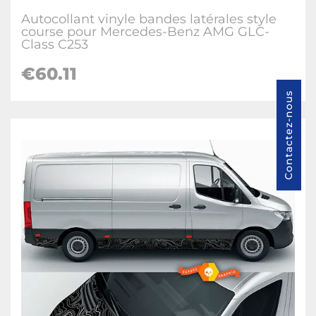
Autocollant vinyle bandes latérales style
course pour Mercedes-Benz AMG GLC-
Class C253
€60.11
Contactez-nous