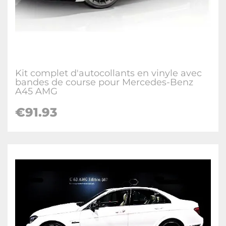
Kit complet d'autocollants en vinyle avec
bandes de course pour Mercedes-Benz
A45 AMG
€91.93