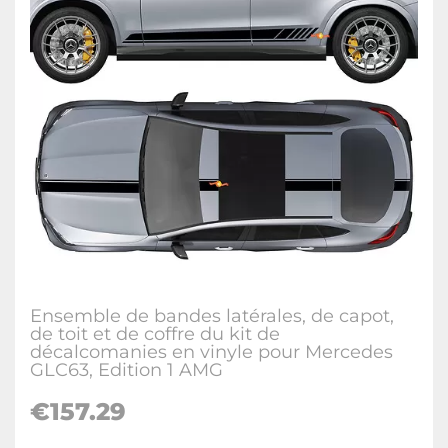
Ensemble de bandes latérales, de capot,
de toit et de coffre du kit de
décalcomanies en vinyle pour Mercedes
GLC63, Edition 1 AMG
€157.29