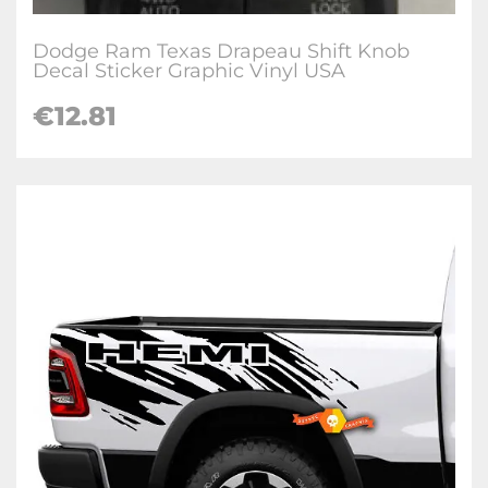
Dodge Ram Texas Drapeau Shift Knob
Decal Sticker Graphic Vinyl USA
€12.81