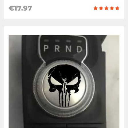
€17.97