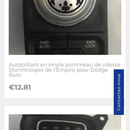
Autocollant en vinyle pommeau de vitesse
Stormtrooper de l'Empire pour Dodge
Ram
Contactez-nous
€12.81