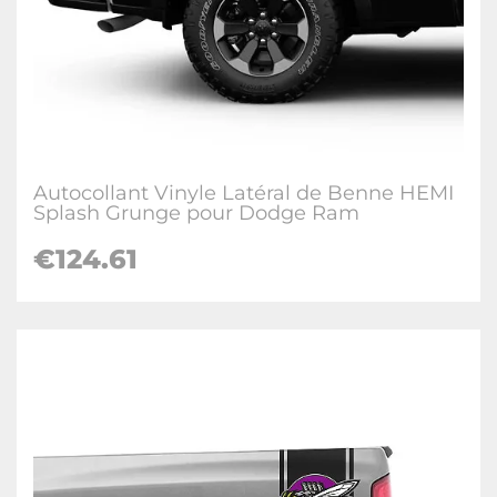
Autocollant Vinyle Latéral de Benne HEMI
Splash Grunge pour Dodge Ram
€124.61