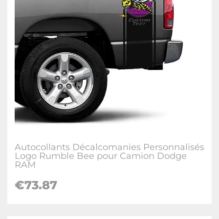
Autocollants Décalcomanies Personnalisés
Logo Rumble Bee pour Camion Dodge
RAM
€73.87