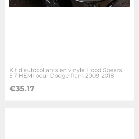
Kit d'autocollants en vinyle Hood Spears
5.7 HEMI pour Dodge Ram 2009-2018
€35.17