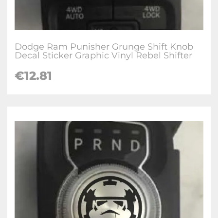
Dodge Ram Punisher Grunge Shift Knob
Decal Sticker Graphic Vinyl Rebel Shifter
€12.81