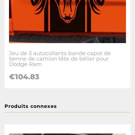
Jeu de 3 autocollants bande capot de
benne de camion tête de bélier pour
Dodge Ram
€104.83
Produits connexes