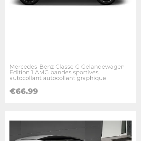
Mercedes-Benz Classe G Gelandewagen
Edition 1 AMG bandes sportives
autocollant autocollant graphique
€66.99