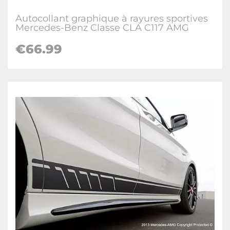
Autocollant graphique à rayures sportives
Mercedes-Benz Classe CLA C117 AMG
€66.99