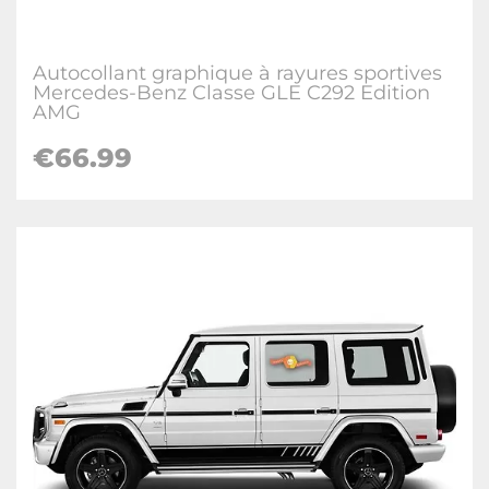
Autocollant graphique à rayures sportives
Mercedes-Benz Classe GLE C292 Edition
AMG
€66.99