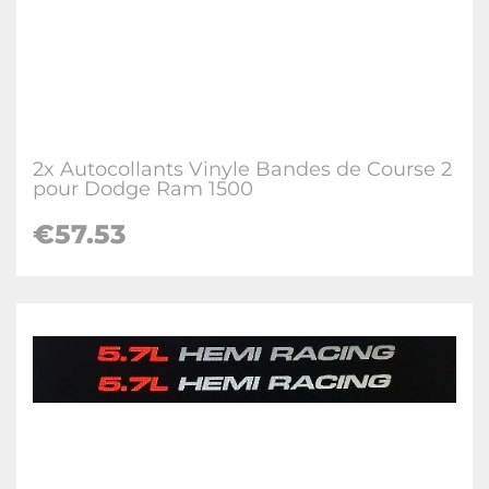
2x Autocollants Vinyle Bandes de Course 2
pour Dodge Ram 1500
€57.53