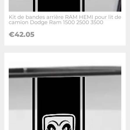
Kit de bandes arrière RAM HEMI pour lit de
camion Dodge Ram 1500 2500 3500
€42.05