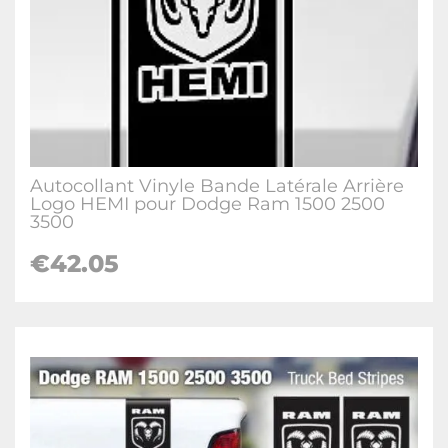
Autocollant Vinyle Bande Latérale Arrière
Logo HEMI pour Dodge Ram 1500 2500
3500
€42.05