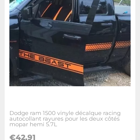
Dodge ram 1500 vinyle décalque racing
autocollant rayures pour les deux côtés
mopar hemi 5.7L
€42.91