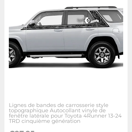
Lignes de bandes de carrosserie style
topographique Autocollant vinyle de
fenêtre latérale pour Toyota 4Runner 13-24
TRD cinquième génération