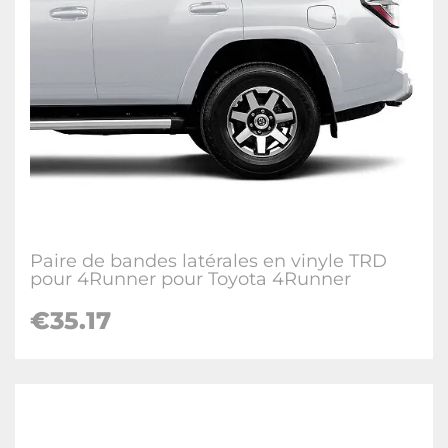
Paire de bandes latérales en vinyle TRD
pour 4Runner pour Toyota 4Runner
€35.17