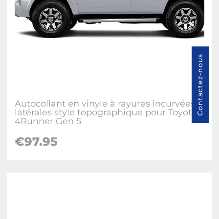
Contactez-nous
Autocollant en vinyle à rayures incurvées
latérales style topographique pour Toyota
4Runner Gen 5
€97.95