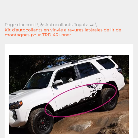
Page d'accueil
\
🌟 Autocollants Toyota 🚙
\
Kit d'autocollants en vinyle à rayures latérales de lit de
montagnes pour TRD 4Runner