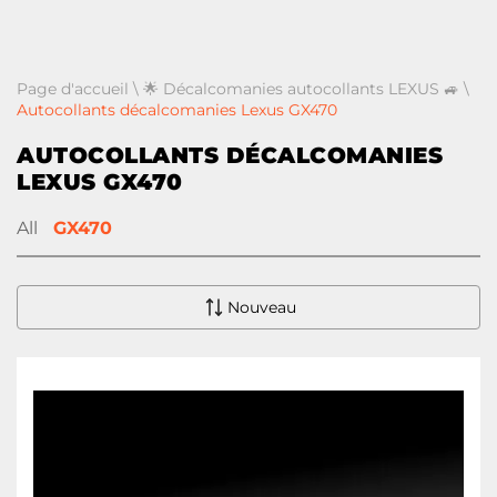
Page d'accueil
\
🌟 Décalcomanies autocollants LEXUS 🚙
\
Autocollants décalcomanies Lexus GX470
AUTOCOLLANTS DÉCALCOMANIES
LEXUS GX470
All
GX470
Nouveau