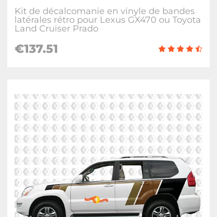
Kit de décalcomanie en vinyle de bandes
latérales rétro pour Lexus GX470 ou Toyota
Land Cruiser Prado
€
137.51