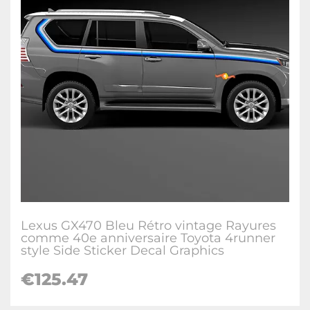
Lexus GX470 Bleu Rétro vintage Rayures
comme 40e anniversaire Toyota 4runner
style Side Sticker Decal Graphics
€
125.47