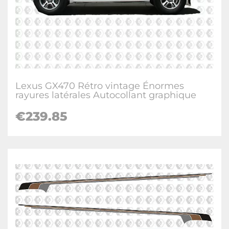
Lexus GX470 Rétro vintage Énormes
rayures latérales Autocollant graphique
€
239.85